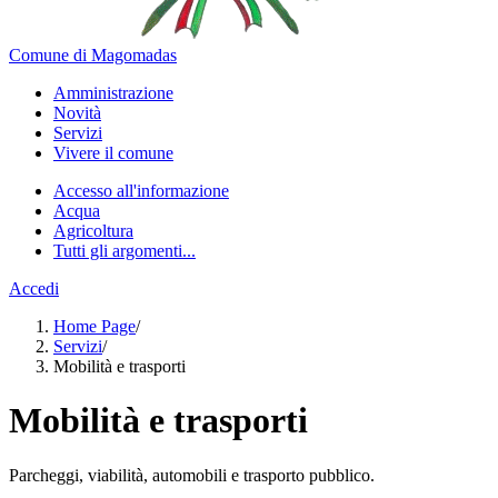
Comune di Magomadas
Amministrazione
Novità
Servizi
Vivere il comune
Accesso all'informazione
Acqua
Agricoltura
Tutti gli argomenti...
Accedi
Home Page
/
Servizi
/
Mobilità e trasporti
Mobilità e trasporti
Parcheggi, viabilità, automobili e trasporto pubblico.