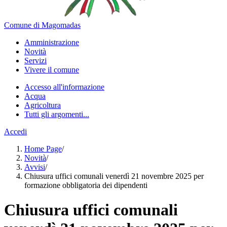
Comune di Magomadas
Amministrazione
Novità
Servizi
Vivere il comune
Accesso all'informazione
Acqua
Agricoltura
Tutti gli argomenti...
Accedi
Home Page
/
Novità
/
Avvisi
/
Chiusura uffici comunali venerdì 21 novembre 2025 per
formazione obbligatoria dei dipendenti
Chiusura uffici comunali