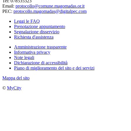
Tel: 078535323
Email:
protocollo@comune.magomadas.or.it
PEC:
protocollo.magomadas@digitalpec.com
Leggi le FAQ
Prenotazione appuntamento
Segnalazione disservizio
Richiesta d'assistenza
Amministrazione trasparente
Informativa privacy
Note legali
Dichiarazione di accessibilità
Piano di miglioramento del sito e dei servizi
Mappa del sito
©
MyCity