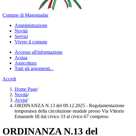
Comune di Magomadas
Amministrazione
Novità
Servizi
Vivere il comune
Accesso all'informazione
Acqua
Agricoltura
Tutti gli argomenti...
Accedi
Home Page
/
Novità
/
Avvisi
/
ORDINANZA N.13 del 09.12.2025 - Regolamentazione
temporanea della circolazione stradale presso Via Vittorio
Emanuele III dal civico 33 al civico 67 compreso
ORDINANZA N.13 del